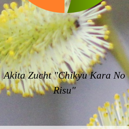
Akita Zucht
"Chikyu Kara No
Risu"